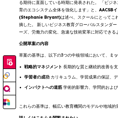
る期待に直面している時期に発表された。 「ビジネ
育のエコシステム全体を強化します」と、
AACS
(Stephanie Bryant)
は述べ、スクールにとってこ
摘した。 新しいビジネス教育グローバルスタンダー
ーズ、労働力の変化、急速な技術変革に対応できる
公開草案の内容
草案の基準は、以下の3つの中核領域において、
ミッ
戦略的マネジメント
長期的な質と継続的改善を支
学習者の成功
カリキュラム、学習成果の保証、デ
インパクトへの道筋
学術的影響力、学問的および
これらの基準は、幅広い教育機関のモデルや地域的
詳しくはこちらを閲覧されたい