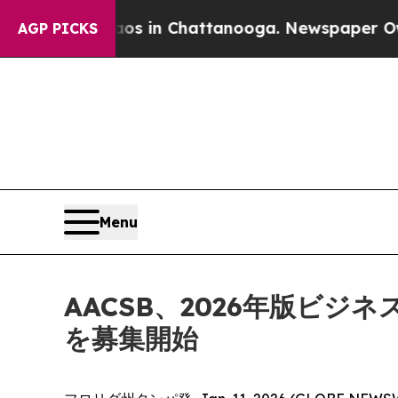
pse
Chaos in Chattanooga. Newspaper Owner Call
AGP PICKS
Menu
AACSB、2026年版ビ
を募集開始