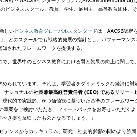
WIRE) -- AACSBインターナショナル(AACSB International
中のビジネススクール、教員、学生、雇用主、高等教育団体、
た新しい
ビジネス教育グローバルスタンダード
は、AACSB認
準は、どのスクールでも戦略的発展の指針とし、パフォーマンス
認知されたフレームワークを提供する。
たもので、世界中のビジネス教育における質と効果の向上に関し
求められています。それは、学習者をダイナミックな経済に対
ターナショナルの
社長兼最高経営責任者 (CEO) であるリリー・ビー(
、現代的で実践的、かつ価値観に基づいた基準のフレームワー
らの草案をご検討いただき、フィードバックをお寄せいただくよ
すべき姿を反映したものとなるでしょう。」
エビデンスからカリキュラム、研究、社会的影響の間のより強