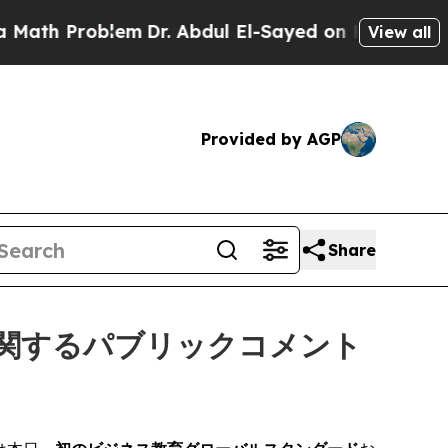
Problem
Dr. Abdul El-Sayed on Historic Michigan 
View all
Provided by AGP
Share
に関するパブリックコメント