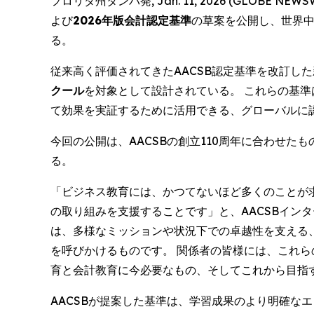
フロリダ州タンパ発, Jan. 11, 2026 (GLOBE NEWS
よび
2026年版会計認定基準
の草案を公開し、世界
る。
従来高く評価されてきたAACSB認定基準を改訂し
クール
を対象として設計されている。 これらの基
て効果を実証するために活用できる、グローバルに
今回の公開は、AACSBの創立110周年に合わせ
る。
「ビジネス教育には、かつてないほど多くのことが
の取り組みを支援することです」と、AACSBイン
は、多様なミッションや状況下での卓越性を支える
を呼びかけるものです。 関係者の皆様には、これ
育と会計教育に今必要なもの、そしてこれから目指
AACSBが提案した基準は、学習成果のより明確な