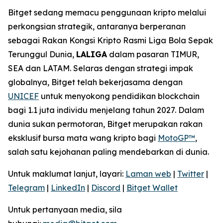
Bitget sedang memacu penggunaan kripto melalui
perkongsian strategik, antaranya berperanan
sebagai Rakan Kongsi Kripto Rasmi Liga Bola Sepak
Terunggul Dunia,
LALIGA
dalam pasaran TIMUR,
SEA dan LATAM. Selaras dengan strategi impak
globalnya, Bitget telah bekerjasama dengan
UNICEF
untuk menyokong pendidikan blockchain
bagi 1.1 juta individu menjelang tahun 2027. Dalam
dunia sukan permotoran, Bitget merupakan rakan
eksklusif bursa mata wang kripto bagi
MotoGP™
,
salah satu kejohanan paling mendebarkan di dunia.
Untuk maklumat lanjut, layari:
Laman web
|
Twitter
|
Telegram
|
LinkedIn
|
Discord
|
Bitget Wallet
Untuk pertanyaan media, sila