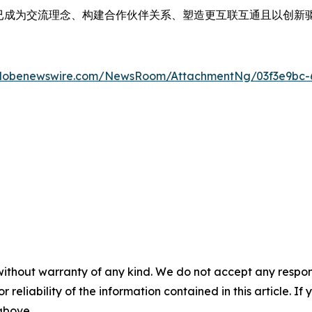
已成为交流理念、构建合作伙伴关系、塑造更互联互通且以创新
globenewswire.com/NewsRoom/AttachmentNg/03f3e9bc-
without warranty of any kind. We do not accept any responsib
r reliability of the information contained in this article. I
 above.