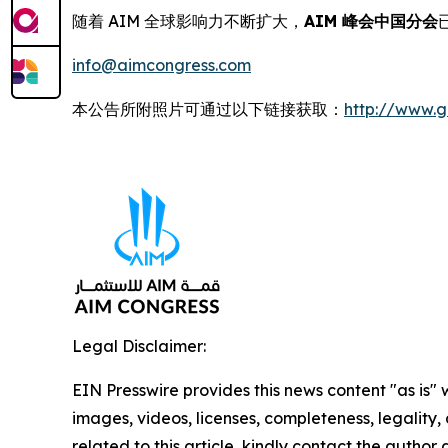
随着 AIM 全球影响力不断扩大，
AIM 峰会中国分会
info@aimcongress.com
本公告所附照片可通过以下链接获取：
http://www.
Legal Disclaimer:
EIN Presswire provides this news content "as is" 
images, videos, licenses, completeness, legality, o
related to this article, kindly contact the author