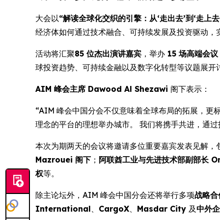
大会以
“解读全球化交织的引擎：从‘走出去’到‘走上去’
经济体如何通过技术融合、可持续发展及投资驱动，
活动将汇聚
85 位杰出演讲嘉宾
，举办
15 场高端会议
球投资趋势、可持续金融以及数字化转型等议题展开
AIM 峰会主席 Dawood Al Shezawi
阁下表示：
“AIM 峰会中国分会不仅意味着全球布局的拓展，
理念的平台的理想举办城市。 我们将携手共进，通过
本次为期两天的会议将邀请多位重要嘉宾发表见解，
Mazrouei 阁下
；
阿联酋工业与先进技术部副部长 Omar S
权
等。
除主论坛外，AIM 峰会中国分会还将举行多项
战略合
International
、
CargoX
、
Masdar City
及
中外企