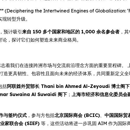
”
(Deciphering the Intertwined Engines of Globalizati
实现转型升级。
，预计吸引
来自 150 多个国家和地区的 1,000 余名参会者
，其
讨论，探讨它们如何塑造未来商业格局。
更标志着我们在连接跨洲市场与交流前沿理念方面的重要里程碑。
打造更具韧性、包容性且面向未来的经济体系，共同重新定义全
包括
阿联酋外贸部长 Thani bin Ahmed Al-Zeyoudi 博士阁下
uwaina Al Suwaidi 阁下
；
上海市经济和信息化委员会
作与签约仪式
，参与方包括
北京国际商会 (BCIC)
、
中国国际贸易促
业家联合会 (SIEF)
等，这些活动将进一步巩固 AIM 作为国