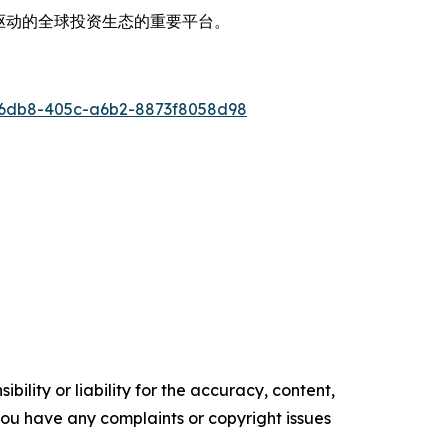
驱动的全球投资生态的重要平台。
6db8-405c-a6b2-8873f8058d98
ility or liability for the accuracy, content,
f you have any complaints or copyright issues