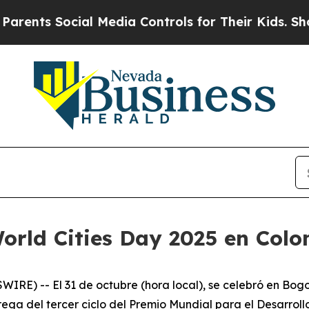
nts Social Media Controls for Their Kids. Should 
World Cities Day 2025 en Col
E) -- El 31 de octubre (hora local), se celebró en Bogot
rega del tercer ciclo del Premio Mundial para el Desarroll