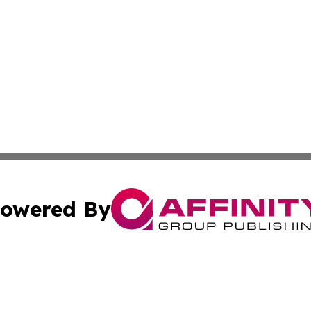
owered By
ubmit Press Release
Terms & Conditions
Copyright/DMCA
Inc. dba Affinity Group Publishing & Nevada Business Hera