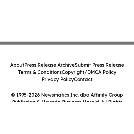
About
Press Release Archive
Submit Press Release
Terms & Conditions
Copyright/DMCA Policy
Privacy Policy
Contact
© 1995-2026 Newsmatics Inc. dba Affinity Group
Publishing & Nevada Business Herald. All Rights
Reserved.
Cookie Settings / Your Privacy Choices